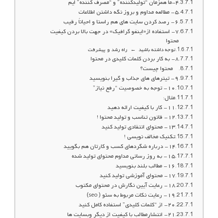
۴-ما همزمان “تولیدکننده” و “مصرف کننده” ایم
۵- مطالعه مداوم و بروز نگه داشتن اطلاعات
۶- رصد کردن سایت های هم راستا و احیاناً رقیب
۷- استفاده از«اینفو گرافیک» در جهت بالا بردن کیفیت
محتوا
توجه داشته باشید ← راه رشد و پیشرفت
۸- به کار بردن کلمات کلیدی در محتوا
محتوا چیست؟
۹- تیترهای های جذاب و گیرا بنویسید
۱۰- توجه به خصوصیت “رفع نیاز”
مثال:
۱۱- کار با کیفیت ارائه دهید
۱۲- قانون تناسب و تولید محتوا !
۱۳- محتوای انتقادی تولید کنید
تکنیک مخالف نویسی !
۱۴- درباره شگردهای کسب و کارتان هم بگویید
۱۵- به روز رسانی مداوم محتوای تولید شده
۱۶- مطالب بلند بنویسید
۱۷- محتوای آموزشی تولید کنید
۱۸- رعایت آیین نگارش در محتوای مکتوب
۱۹- رعایت نکات مربوط به سئو ( seo)
۲۰- از “کلمات کلیدی” استفاده کامل کنید
۲۱- انتشارمطالب با کیفیت از دیگر وبسایت ها