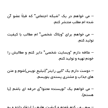
– می خواهم در یک “شبکه اجتماعی” که قبلاً عضو آن
شده ام مطلب منتشر کنم.
– می خواهم برای “وبلاگ شخصی” ام مطالب با کیفیت
تولید کنم.
– علاقه دارم “وبسایت شخصی” دایر کنم و مطالبش را
خودم تهیه و تولید کنم.
– دوست دارم یک “کپی رایتر”(تبلیع نویس)شوم و متن
های جذاب و مشتری پسندی بنویسم.
– می خواهم یک “نویسنده محتوا”ی حرفه ای باشم (یا
هستم).
– سعی می کنم خودم و کیفیت هایم را ارتقاء داده و به