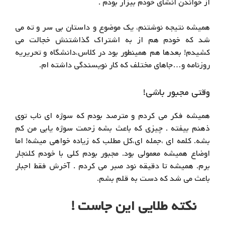
از خواندن انشای خودم بیزار بودم .
همیشه نتیجه نوشتنم، یک موضوع و داستان بی سر و ته می
شد که خودم هم از به اشتراک گذاشتنش خجالت می
کشیدم! بعدها هم همینطور بود در کلاس،دانشگاه و تحریریه
روزنامه و…جاهای مختلف که کار نویسندگی داشته ام.
وقتی مجبور باشی!
همیشه فکر می کردم و مترصد بودم که سوژه ای ناب توی
ذهنم بیفته . چیزی که باعث بشه زحمت سوژه یابی من کم
بشه. کلمه ای ،جمله ای،کل مطلب که زیاده خواهی میشه! اما
اوضاع همیشه معمولی بود. مجبور بودم کلی با خودم کلنجار
برم. همیشه تا دقیقه نود صبر می کردم . آخرش فقط اجبار
باعث می شد که دست به قلم بشم.
نکته طلایی این جاست !