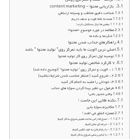
بازاریابی محتوا – content marketing
شناخت دقیق مخاطب و وسیله ارتباطی
همه ما نقاط قوت و ضعف داریم
بعضی ها نیاز به مکمل دارند !
مطالعه در مورد موضوع »محتوا»
شگردها و نکته ها
راهکارهای جذاب شدن محتوا
اصلی ترین الویت ما باید تمرکز روی” تولید محتوا ” باشد
توصیه اول تمرکز روی کار تولید محتوا
۷ کارکرد شاخص تولید محتوا
۱- الویت و تمرکز روی” تولید محتوا” (توضیح داده شد)
۲- شروع کنید ( منتظر مناسب شدن شرایط نباشید)
۳-خودتان را مقید به انجام کار کنید
فرمول بی نظیر پیدا کردن سوژه های جذاب
وقتی مجبور باشی!
نکته طلایی این جاست !
مکانیزم سوژه یابی
معجزه اتفاق می افتد !
– صبح ها راس ساعت معینی شروع به کار کنیم
– حرفه ای عمل کنیم
– با رفتارمان به خود تلقین کنیم
– با لباس رسمی شروع به کار کنیم