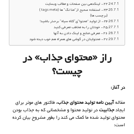
۲۲- لینکدهی بین صفحات و مطالب وبسایت
۲۳- استفاده صحیح از”متا تگ” ها (tags meta )
(برچسب ها)
۲۴- از تولید “محتوا”ی”کلاه سیاه” برحذر باشید!
۲۵- خودتان را به مخاطب معرفی کنید
۲۶- معرفی منابع و لینک دادن به آنها
۲۷- محتوایتان در گوشی های همراه هم خوب دیده شود
راز «محتوای جذاب» در
چیست؟
در آغاز:
مقاله
آیین نامه تولید محتوای جذاب،
فاکتور های موثر برای
ایجاد
جذابیت
در تولید محتوا و مشخصاتی که به جذاب بودن
محتوای تولید شده ما کمک می کند را بطور مشروح بیان کرده
است: