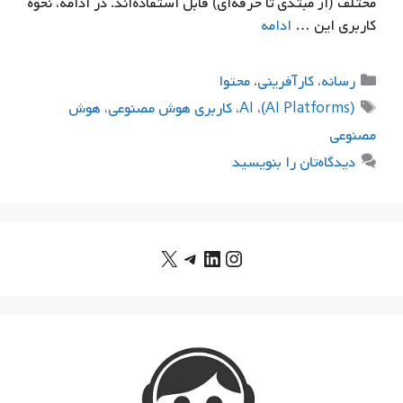
مختلف (از مبتدی تا حرفه‌ای) قابل استفاده‌اند. در ادامه، نحوه
کاربری این …
ادامه
دسته‌ها
رسانه
،
كارآفريني
،
محتوا
برچسب‌ها
(AI Platforms)
،
AI
،
کاربری هوش مصنوعی
،
هوش
مصنوعی
دیدگاه‌تان را بنویسید
X
اینستاگرم
لینکداین
تلگرام