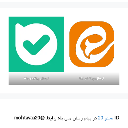
ارسال پیام در ایتا
ارسال پیام در بله
ID
محتوا20
در پیام رسان های
بله
و
ایتا
:
@mohtavaa20