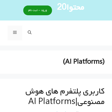
رش
محتوا20
ه
ورود - ثبت نام
حتوا
فهرست
(AI Platforms)
کاربری پلتفرم های هوش
مصنوعی|AI Platforms