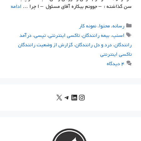
سن گذاشته : – جوونم بیکاره آقای مسئول – ا چرا …
ادامه
دسته‌ها
رسانه
،
محتوا
،
نمونه كار
برچسب‌ها
اسنپ
،
بیمه رانندگان
،
تاکسی اینترنتی
،
تپسی
،
درآمد
رانندگان
،
درد و دل رانندگان
،
گزارش از وضعیت رانندگان
تاکسی اینترنتی
۴ دیدگاه
X
اینستاگرم
لینکداین
تلگرام