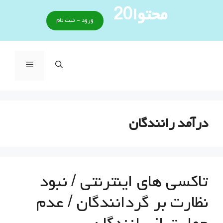
رش
محتوا20
ه
ورود - ثبت نام
حتوا
فهرست
درآمد رانندگان
تاکسی های اینترنتی / نبود
نظارت بر گردانندگان / عدم