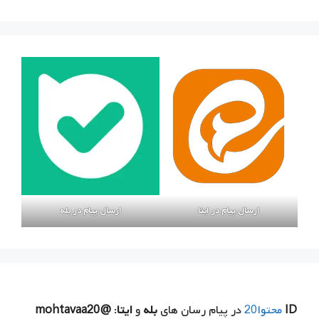
ارسال پیام در ایتا
ارسال پیام در بله
ID
محتوا20
در پیام رسان های
بله
و
ایتا
:
@mohtavaa20