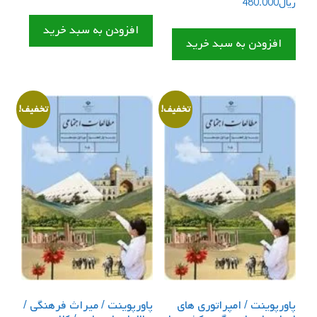
ریال
480.000
اصلی
فعلی
از 5
ریال770.000
ریال640.000
افزودن به سبد خرید
بود.
است.
افزودن به سبد خرید
تخفیف!
تخفیف!
پاورپوینت / امپراتوری های
پاورپوینت / میراث فرهنگی /