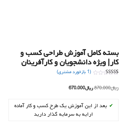
بسته کامل آموزش طراحی کسب و
کار| ویژه دانشجویان و کارآفرینان
(
1
بازخورد مشتری)
1
امتیازدهی
5.00
از 5 در
قیمت
قیمت
ریال
870.000
ریال
670.000
امتیازدهی
مشتری
اصلی
فعلی
ریال870.000
ریال670.000
بعد از این آموزش یک طرح کسب و کار آماده
✔
بود.
است.
ارایه به سرمایه گذار دارید