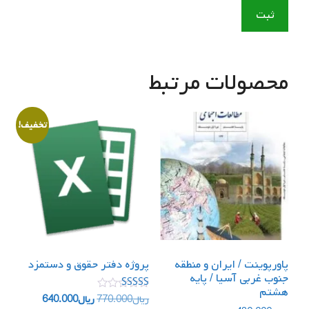
محصولات مرتبط
تخفیف!
پاورپوینت / ایران و منطقه
پروژه دفتر حقوق و دستمزد
جنوب غربی آسیا / پایه
هشتم
امتیاز
قیمت
قیمت
ریال
770.000
ریال
640.000
5.00