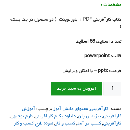
مشخصات :
کتاب کارآفرینی PDF + پاورپوینت ( دو محصول در یک بسته
)
تعداد اسلاید:
66 اسلاید
قالب:
powerpoint
فرمت:
pptx
– با امکان ویرایش
بسته
افزودن به سبد خرید
کامل
آموزش
طراحی
دسته:
كارآفريني
,
محتواي دانش آموز
برچسب:
آموزش
کسب
کارآفرینی
,
بیزینس پلن
,
دانلود پکیج کارآفرینی
,
طرح توجیهی
,
و
کارآفرینی
,
کسب در آمد
,
کسب و کار
,
نمونه طرح کسب و کار
کار|