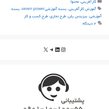
دسته‌ها
كارآفريني
،
محتوا
برچسب‌ها
آموزش كارآفريني
،
بسته آموزشيseven power
،
بسته
آموزشی
،
بیزینس پلن
،
طرح تجاری
،
طرح کسب و کار
۲ دیدگاه
X
اینستاگرم
لینکداین
تلگرام