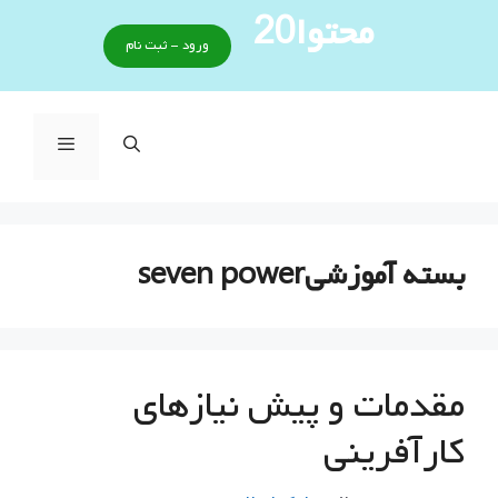
رش
محتوا20
ه
ورود - ثبت نام
حتوا
فهرست
بسته آموزشيseven power
مقدمات و پیش نیازهای
کارآفرینی